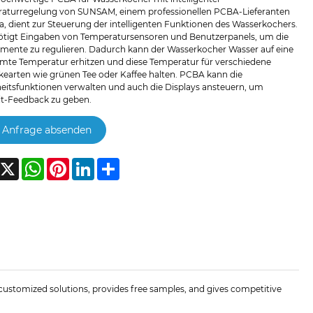
aturregelung von SUNSAM, einem professionellen PCBA-Lieferanten
a, dient zur Steuerung der intelligenten Funktionen des Wasserkochers.
ötigt Eingaben von Temperatursensoren und Benutzerpanels, um die
emente zu regulieren. Dadurch kann der Wasserkocher Wasser auf eine
mte Temperatur erhitzen und diese Temperatur für verschiedene
kearten wie grünen Tee oder Kaffee halten. PCBA kann die
heitsfunktionen verwalten und auch die Displays ansteuern, um
it-Feedback zu geben.
Anfrage absenden
acebook
X
WhatsApp
Pinterest
LinkedIn
Share
ustomized solutions, provides free samples, and gives competitive