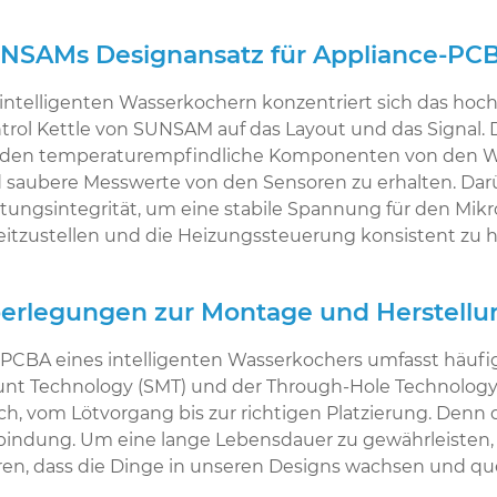
NSAMs Designansatz für Appliance-PC
 intelligenten Wasserkochern konzentriert sich das h
trol Kettle von SUNSAM auf das Layout und das Signal.
den temperaturempfindliche Komponenten von den W
 saubere Messwerte von den Sensoren zu erhalten. Darü
stungsintegrität, um eine stabile Spannung für den Mik
eitzustellen und die Heizungssteuerung konsistent zu h
erlegungen zur Montage und Herstellu
 PCBA eines intelligenten Wasserkochers umfasst häuf
nt Technology (SMT) und der Through-Hole Technology 
ch, vom Lötvorgang bis zur richtigen Platzierung. Denn di
bindung. Um eine lange Lebensdauer zu gewährleisten, 
ren, dass die Dinge in unseren Designs wachsen und qu