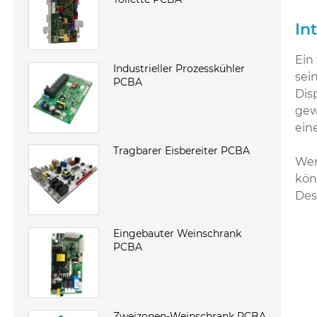
In
Ein
Industrieller Prozesskühler
sei
PCBA
Dis
gew
ein
Tragbarer Eisbereiter PCBA
Wen
kön
Des
Eingebauter Weinschrank
PCBA
Zweizonen-Weinschrank PCBA