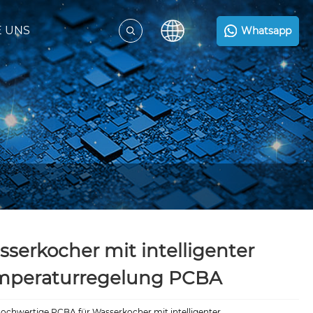
E UNS
Whatsapp
serkocher mit intelligenter
mperaturregelung PCBA
hochwertige PCBA für Wasserkocher mit intelligenter