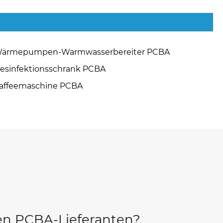
ärmepumpen-Warmwasserbereiter PCBA
esinfektionsschrank PCBA
affeemaschine PCBA
gen PCBA-Lieferanten?