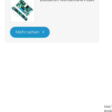
Mehr sehen
Hot-T
Prob