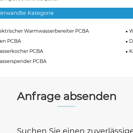
erwandte Kategorie
ektrischer Warmwasserbereiter PCBA
W
fen PCBA
D
asserkocher PCBA
K
asserspender PCBA
Anfrage absenden
Suchen Sie einen zuverlässi