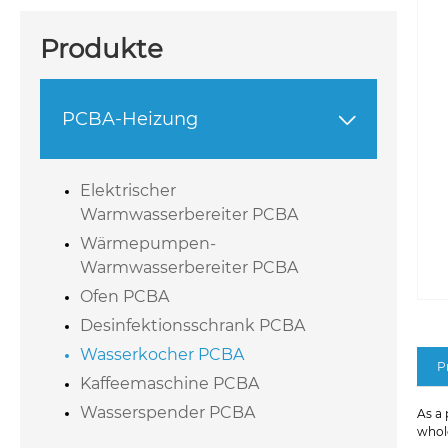
Produkte
PCBA-Heizung

Elektrischer
Warmwasserbereiter PCBA
Wärmepumpen-
Warmwasserbereiter PCBA
Ofen PCBA
Desinfektionsschrank PCBA
Wasserkocher PCBA
P
Kaffeemaschine PCBA
Wasserspender PCBA
As a
whole