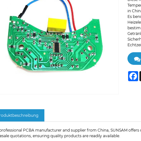
Temper
in Chin
Es ben
Heizel
bestim
Geträn
Sicher
Echtze
F
roduktbeschreibung
 professional PCBA manufacturer and supplier from China, SUNSAM offers c
sale quotations, ensuring quality products are readily available.