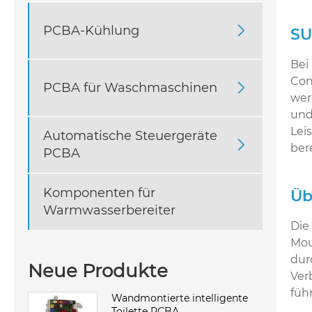
PCBA-Kühlung

SU
Bei
Con
PCBA für Waschmaschinen

wer
und
Lei
Automatische Steuergeräte

ber
PCBA
Komponenten für
Üb
Warmwasserbereiter
Die
Mou
dur
Neue Produkte
Ver
füh
Wandmontierte intelligente
Toilette PCBA